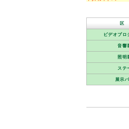
区
ビデオプロ
音響
照明
ステ
展示