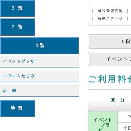
３階
｜ 仮設音響設備 ｜
｜ 移動ステージ ｜
２階
１
１階
イベント
イベントプラザ
エフエムたじみ
ご利用料
店 舗
区 分
地階
イベント
プラ
土
ザ