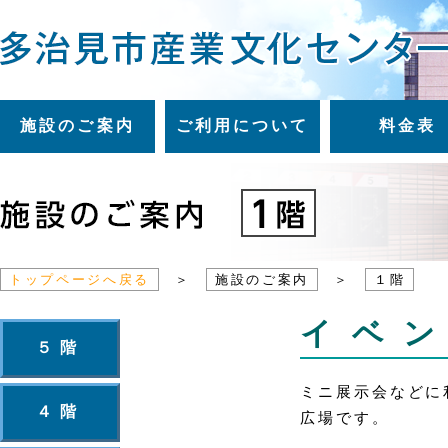
施設のご案内
ご利用について
料金表
トップページへ戻る
＞
施設のご案内
＞
１階
イベ
５階
ミニ展示会などに
４階
広場です。