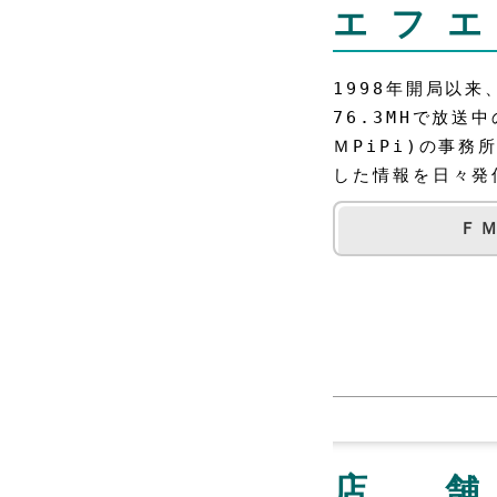
エフ
1998年開局以
76.3MHで放送
ＭPiPi)の事務
した情報を日々発
ＦＭ
店 